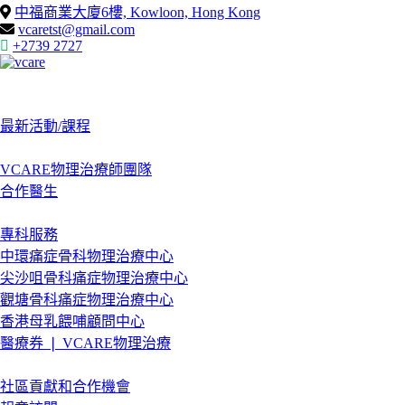
Skip
中福商業大廈6樓, Kowloon, Hong Kong
to
vcaretst@gmail.com
content
+2739 2727
首頁
最新消息
最新活動/課程
關於我們
VCARE物理治療師團隊
合作醫生
我們的服務
專科服務
中環痛症骨科物理治療中心
尖沙咀骨科痛症物理治療中心
觀塘骨科痛症物理治療中心
香港母乳餵哺顧問中心
醫療券 ❘ VCARE物理治療
媒體資訊
社區貢獻和合作機會