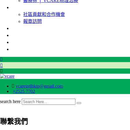
醫療券 ❘ VCARE物理治療
媒體資訊
社區貢獻和合作機會
報章訪問
保險專區
治療教室
聯絡我們
預約
vcareintlhkip@gmail.com
+2525 7702
search here
聯繫我們